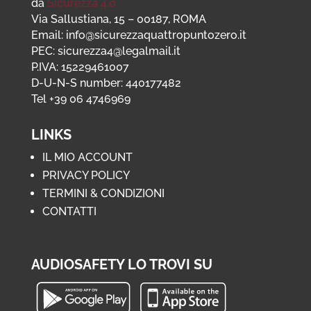
da
Sicurezza 4.0
Via Sallustiana, 15 – 00187, ROMA
Email: info@sicurezzaquattropuntozero.it
PEC: sicurezza4@legalmail.it
P.IVA: 15229461007
D-U-N-S number: 440177482
Tel +39 06 4746969
LINKS
IL MIO ACCOUNT
PRIVACY POLICY
TERMINI & CONDIZIONI
CONTATTI
AUDIOSAFETY LO TROVI SU