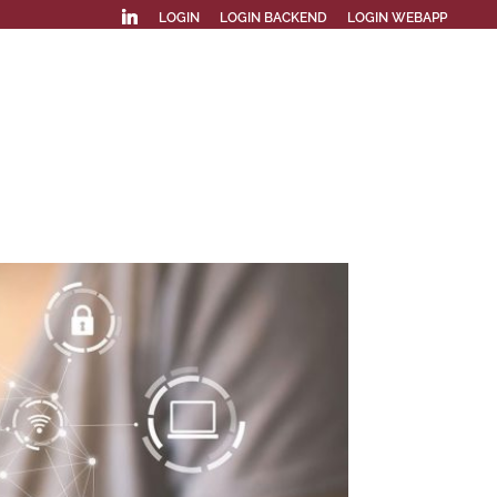
LOGIN
LOGIN BACKEND
LOGIN WEBAPP
ZIONA
VANTAGGI
SAFETYNEWS
CONTATTI